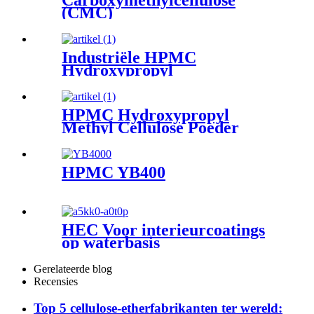
Carboxymethylcellulose
Yibang
(CMC)
Industriële HPMC
Hydroxypropyl
Methylcellulose HPMC Wall
Putty
HPMC Hydroxypropyl
Methyl Cellulose Poeder
Fabrieksprijs
HPMC YB400
HEC Voor interieurcoatings
op waterbasis
Gerelateerde blog
Recensies
Top 5 cellulose-etherfabrikanten ter wereld: