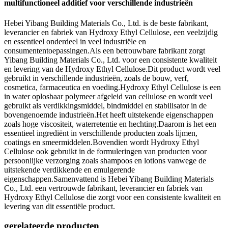
multifunctioneel additief voor verschillende industrieën
Hebei Yibang Building Materials Co., Ltd. is de beste fabrikant,
leverancier en fabriek van Hydroxy Ethyl Cellulose, een veelzijdig
en essentieel onderdeel in veel industriële en
consumententoepassingen.Als een betrouwbare fabrikant zorgt
Yibang Building Materials Co., Ltd. voor een consistente kwaliteit
en levering van de Hydroxy Ethyl Cellulose.Dit product wordt veel
gebruikt in verschillende industrieën, zoals de bouw, verf,
cosmetica, farmaceutica en voeding.Hydroxy Ethyl Cellulose is een
in water oplosbaar polymeer afgeleid van cellulose en wordt veel
gebruikt als verdikkingsmiddel, bindmiddel en stabilisator in de
bovengenoemde industrieën.Het heeft uitstekende eigenschappen
zoals hoge viscositeit, waterretentie en hechting.Daarom is het een
essentieel ingrediënt in verschillende producten zoals lijmen,
coatings en smeermiddelen.Bovendien wordt Hydroxy Ethyl
Cellulose ook gebruikt in de formuleringen van producten voor
persoonlijke verzorging zoals shampoos en lotions vanwege de
uitstekende verdikkende en emulgerende
eigenschappen.Samenvattend is Hebei Yibang Building Materials
Co., Ltd. een vertrouwde fabrikant, leverancier en fabriek van
Hydroxy Ethyl Cellulose die zorgt voor een consistente kwaliteit en
levering van dit essentiële product.
gerelateerde producten