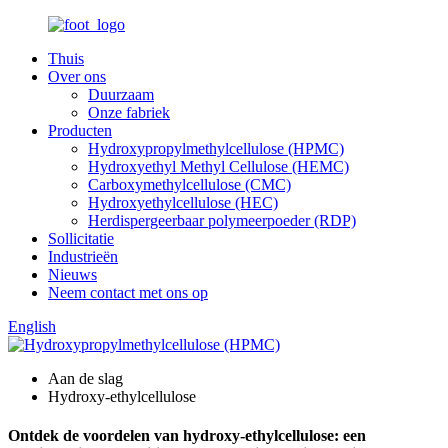
Thuis
Over ons
Duurzaam
Onze fabriek
Producten
Hydroxypropylmethylcellulose (HPMC)
Hydroxyethyl Methyl Cellulose (HEMC)
Carboxymethylcellulose (CMC)
Hydroxyethylcellulose (HEC)
Herdispergeerbaar polymeerpoeder (RDP)
Sollicitatie
Industrieën
Nieuws
Neem contact met ons op
English
Aan de slag
Hydroxy-ethylcellulose
Ontdek de voordelen van hydroxy-ethylcellulose: een