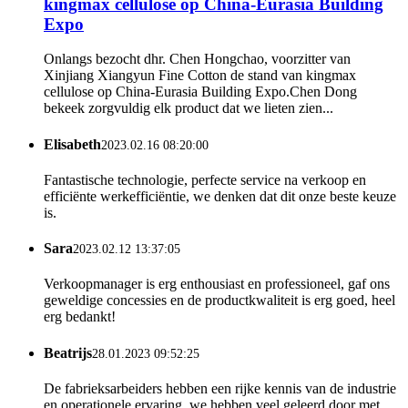
kingmax cellulose op China-Eurasia Building
Expo
Onlangs bezocht dhr. Chen Hongchao, voorzitter van
Xinjiang Xiangyun Fine Cotton de stand van kingmax
cellulose op China-Eurasia Building Expo.Chen Dong
bekeek zorgvuldig elk product dat we lieten zien...
Elisabeth
2023.02.16 08:20:00
Fantastische technologie, perfecte service na verkoop en
efficiënte werkefficiëntie, we denken dat dit onze beste keuze
is.
Sara
2023.02.12 13:37:05
Verkoopmanager is erg enthousiast en professioneel, gaf ons
geweldige concessies en de productkwaliteit is erg goed, heel
erg bedankt!
Beatrijs
28.01.2023 09:52:25
De fabrieksarbeiders hebben een rijke kennis van de industrie
en operationele ervaring, we hebben veel geleerd door met