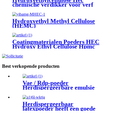
chemische verdikker voor verf
Hydroxyethyl Methyl Cellulose
(HEMC)
Coatingmaterialen Poeders HEC
Hydroxy Ethyl Cellulose Hpmc
Tegellijm/cmc Carboxymethyl
Cellulose
Best verkopende producten
Vae / Rdp-poeder
Herdispergeerbare emulsie
Polymeerpoeder-additief voor
mortel
Herdispergeerbaar
latexpoeder heeft een goede
eigenschap Vae