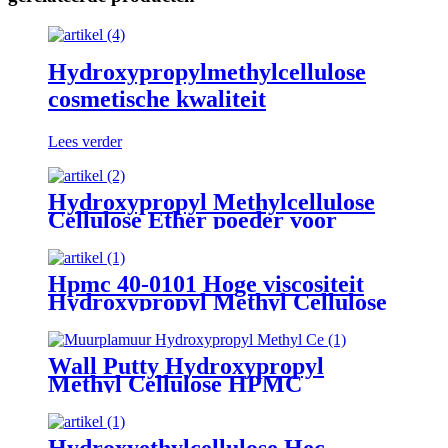
Hydroxypropylmethylcellulose
cosmetische kwaliteit
Lees verder
Hydroxypropyl Methylcellulose
Cellulose Ether poeder voor
wasmiddel
Hpmc 40-0101 Hoge viscositeit
Hydroxypropyl Methyl Cellulose
Verdikkingsmiddel voor
stopverfpoeder
Wall Putty Hydroxypropyl
Methyl Cellulose HPMC
Hydroxyethylcellulose Hec