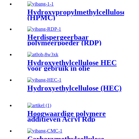
Hydroxypropylmethylcellulose
(HPMC)
Herdispergeerbaar
polymeerpoeder (RDP)
Hydroxyethylcellulose HEC
voor gebruik in olie
Hydroxyethylcellulose (HEC)
Hoogwaardige polymere
additieven Acryl Rdp
herdispergeerbaar
polymeerpoeder Rdp-poeder
voor gipsspray in Hebei